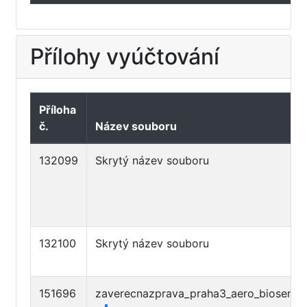
Přílohy vyúčtování
Příloha
č.
Název souboru
132099
Skrytý název souboru
132100
Skrytý název souboru
151696
zaverecnazprava_praha3_aero_biosenio