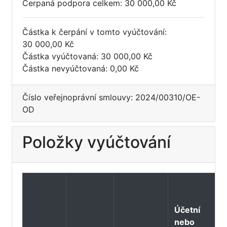
Čerpaná podpora celkem: 30 000,00 Kč
Částka k čerpání v tomto vyúčtování:
30 000,00 Kč
Částka vyúčtovaná: 30 000,00 Kč
Částka nevyúčtovaná: 0,00 Kč
Číslo veřejnoprávní smlouvy: 2024/00310/OE-
OD
Položky vyúčtování
V
b
Účetní
ú
nebo
V