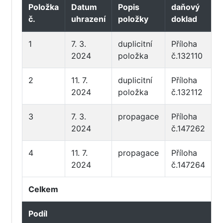
Položka
Datum
Popis
daňový
p
č.
uhrazení
položky
doklad
d
1
7. 3.
duplicitní
Příloha
P
2024
položka
č.132110
č
2
11. 7.
duplicitní
Příloha
P
2024
položka
č.132112
č
3
7. 3.
propagace
Příloha
P
2024
č.147262
č
4
11. 7.
propagace
Příloha
P
2024
č.147264
č
Celkem
Podíl