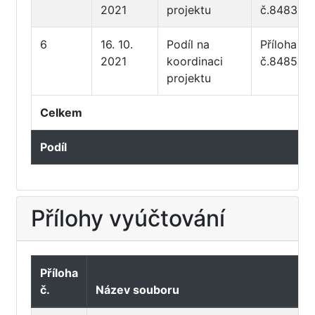
2021
projektu
č.8483
6
16. 10.
Podíl na
Příloha
2021
koordinaci
č.8485
projektu
Celkem
Podíl
Přílohy vyúčtování
Příloha
č.
Název souboru
T