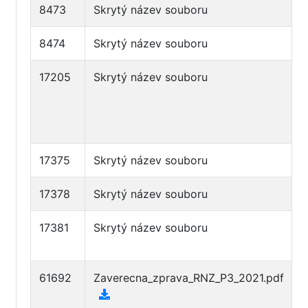
8473
Skrytý název souboru
O
8474
Skrytý název souboru
O
17205
Skrytý název souboru
Z
z
d
p
17375
Skrytý název souboru
O
17378
Skrytý název souboru
O
17381
Skrytý název souboru
Ú
d
61692
Zaverecna_zprava_RNZ_P3_2021.pdf
A
p