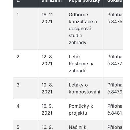
1
16. 11.
Odborné
Příloha
2021
konzultace a
č.8475
designová
studie
zahrady
2
12. 8.
Leták
Příloha
2021
Rosteme na
č.8477
zahradě
3
19. 8.
Letáky o
Příloha
2021
kompostování
č.8479
4
16. 9.
Pomůcky k
Příloha
2021
projektu
č.8481
5
16. 9.
Náčiní k
Příloha