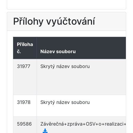
Přílohy vyúčtování
Příloha
č.
Název souboru
31977
Skrytý název souboru
31978
Skrytý název souboru
59586
Závěrečná+zpráva+OSV+o+realizaci+pro