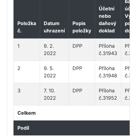
bank
Účetní
účtu 
nebo
Výda
Položka
Datum
Popis
daňový
pokl
č.
uhrazení
položky
doklad
dokl
1
9. 2.
DPP
Příloha
Přílo
2022
č.31943
č.31
2
9. 5.
DPP
Příloha
Přílo
2022
č.31948
č.31
3
7. 10.
DPP
Příloha
Přílo
2022
č.31952
č.31
Celkem
Podíl